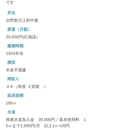
です
所在
吉野郡川上村中奥
家賃（月額）
20,000円(応相談）
建築時期
1924年頃
構造
木造平屋建
間取り
４Ｋ（和室 ４部屋 ）
延床面積
180㎡
水道
簡易水道加入金 30,000円／基本使用料 1
5㎥まで1,500円/月 以上1㎥×20円